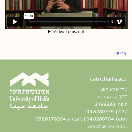
קרא עוד...
catrc.haifa.ac.il
שד' אבא חושי
199 הר הכרמל,
חיפה, 3498838
טלפון: 04.8280779
| פקס: 04.8280784 | מעבדה: 052.6178204
catrc@univ.haifa.ac.il